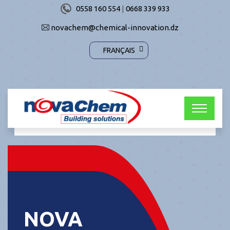
0558 160 554
|
0668 339 933
novachem@chemical-innovation.dz
FRANÇAIS
NOVA