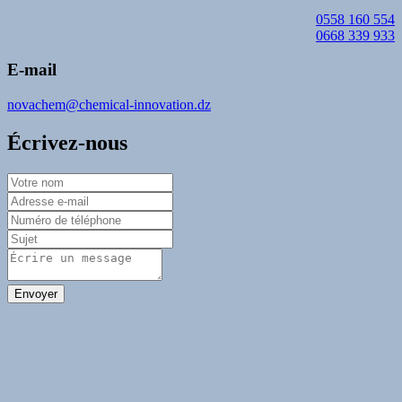
0558 160 554
0668 339 933
E-mail
novachem@chemical-innovation.dz
Écrivez-nous
Envoyer